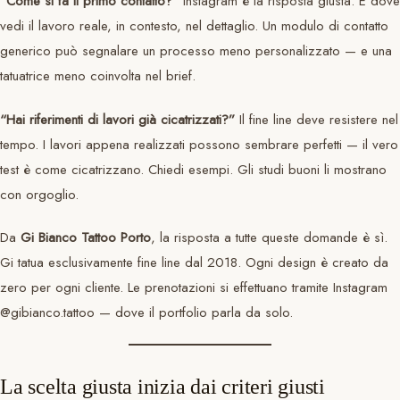
“Come si fa il primo contatto?”
Instagram è la risposta giusta. È dove
vedi il lavoro reale, in contesto, nel dettaglio. Un modulo di contatto
generico può segnalare un processo meno personalizzato — e una
tatuatrice meno coinvolta nel brief.
“Hai riferimenti di lavori già cicatrizzati?”
Il fine line deve resistere nel
tempo. I lavori appena realizzati possono sembrare perfetti — il vero
test è come cicatrizzano. Chiedi esempi. Gli studi buoni li mostrano
con orgoglio.
Da
Gi Bianco Tattoo Porto
, la risposta a tutte queste domande è sì.
Gi tatua esclusivamente fine line dal 2018. Ogni design è creato da
zero per ogni cliente. Le prenotazioni si effettuano tramite Instagram
@gibianco.tattoo — dove il portfolio parla da solo.
La scelta giusta inizia dai criteri giusti