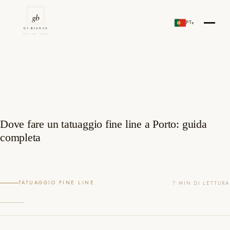
Salta
al
PT
▾
Gi Bianco Tattoo Porto
contenuto
Dove fare un tatuaggio fine line a Porto: guida
completa
TATUAGGIO FINE LINE
7 MIN DI LETTURA