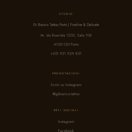
STUDIO
Gi Bianco Tattoo Porto | Fineline & Delicate
Av. da Boavista 1203, Sala 106
4100-130 Porto
+351 931 929 851
PRENOTAZIONI
Scrivi su Instagram
@gibianco.tattoo
RETI SOCIALI
Instagram
Facebook