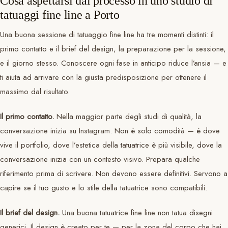
Cosa aspettarsi dal processo in uno studio di
tatuaggi fine line a Porto
Una buona sessione di tatuaggio fine line ha tre momenti distinti: il
primo contatto e il brief del design, la preparazione per la sessione,
e il giorno stesso. Conoscere ogni fase in anticipo riduce l’ansia — e
ti aiuta ad arrivare con la giusta predisposizione per ottenere il
massimo dal risultato.
Il primo contatto.
Nella maggior parte degli studi di qualità, la
conversazione inizia su Instagram. Non è solo comodità — è dove
vive il portfolio, dove l’estetica della tatuatrice è più visibile, dove la
conversazione inizia con un contesto visivo. Prepara qualche
riferimento prima di scrivere. Non devono essere definitivi. Servono a
capire se il tuo gusto e lo stile della tatuatrice sono compatibili.
Il brief del design.
Una buona tatuatrice fine line non tatua disegni
generici. Il design è creato per te — per la zona del corpo che hai