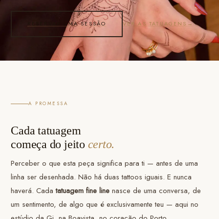
RESERVAR UMA SESSÃO
VER AS TATUAGENS
→
A PROMESSA
Cada tatuagem
começa do jeito
certo.
Perceber o que esta peça significa para ti — antes de uma
linha ser desenhada. Não há duas tattoos iguais. E nunca
haverá. Cada
tatuagem fine line
nasce de uma conversa, de
um sentimento, de algo que é exclusivamente teu — aqui no
estúdio da Gi, na Boavista, no coração do Porto.