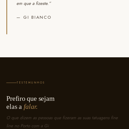
em que a fizeste.”
— GI BIANCO
TESTEMUNHOS
Prefiro que sejam
elas a
falar.
O que dizem as pessoas que fizeram as suas tatuagens fine
line no Porto com a Gi