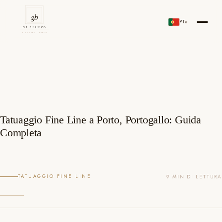
Salta
al
PT
▾
Gi Bianco Tattoo Porto
contenuto
Tatuaggio Fine Line a Porto, Portogallo: Guida
Completa
TATUAGGIO FINE LINE
9 MIN DI LETTURA