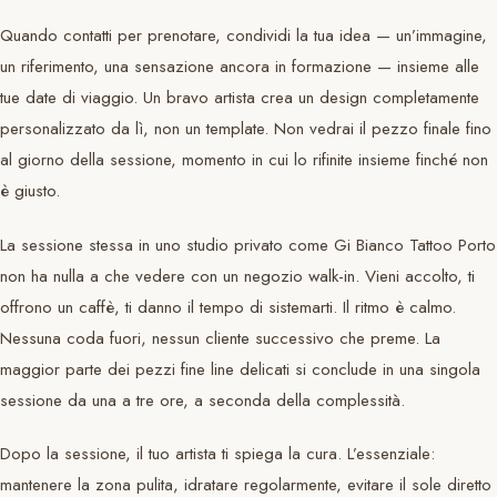
Quando contatti per prenotare, condividi la tua idea — un’immagine,
un riferimento, una sensazione ancora in formazione — insieme alle
tue date di viaggio. Un bravo artista crea un design completamente
personalizzato da lì, non un template. Non vedrai il pezzo finale fino
al giorno della sessione, momento in cui lo rifinite insieme finché non
è giusto.
La sessione stessa in uno studio privato come Gi Bianco Tattoo Porto
non ha nulla a che vedere con un negozio walk-in. Vieni accolto, ti
offrono un caffè, ti danno il tempo di sistemarti. Il ritmo è calmo.
Nessuna coda fuori, nessun cliente successivo che preme. La
maggior parte dei pezzi fine line delicati si conclude in una singola
sessione da una a tre ore, a seconda della complessità.
Dopo la sessione, il tuo artista ti spiega la cura. L’essenziale:
mantenere la zona pulita, idratare regolarmente, evitare il sole diretto