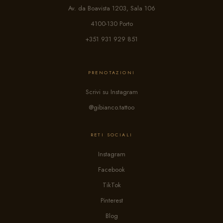
Av. da Boavista 1203, Sala 106
4100-130 Porto
+351 931 929 851
PRENOTAZIONI
Scrivi su Instagram
@gibianco.tattoo
RETI SOCIALI
Instagram
Facebook
TikTok
Pinterest
Blog