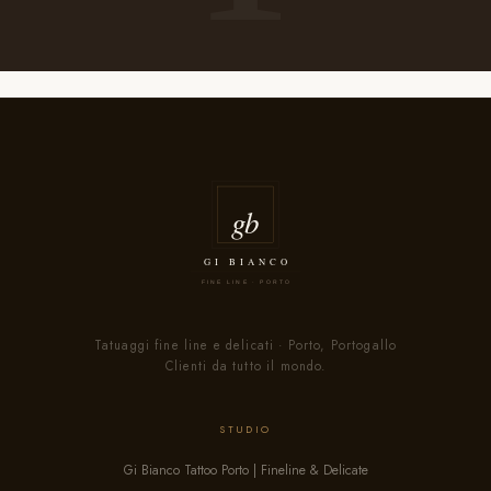
Tatuaggi fine line e delicati · Porto, Portogallo
Clienti da tutto il mondo.
STUDIO
Gi Bianco Tattoo Porto | Fineline & Delicate