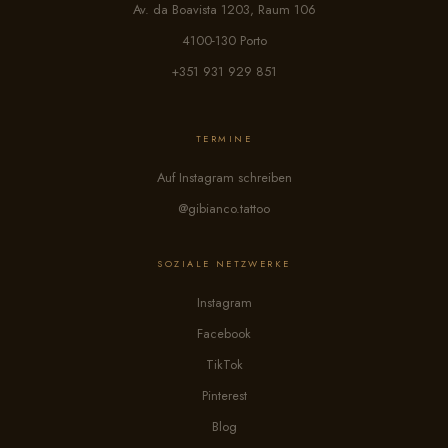
Av. da Boavista 1203, Raum 106
4100-130 Porto
+351 931 929 851
TERMINE
Auf Instagram schreiben
@gibianco.tattoo
SOZIALE NETZWERKE
Instagram
Facebook
TikTok
Pinterest
Blog