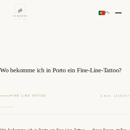
Zum
Inhalt
PT
▾
Gi Bianco Tattoo Porto
springen
Wo bekomme ich in Porto ein Fine-Line-Tattoo?
FINE LINE TATTOO
6 MIN. LESEZEIT
Wo bekomme ich in Porto ein Fine-Line-Tattoo — diese Frage stellen