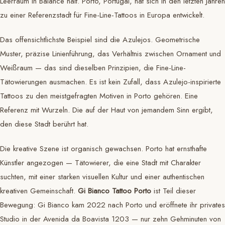
Leerraum in Balance hält. Porto, Portugal, hat sich in den letzten Jahren
zu einer Referenzstadt für Fine-Line-Tattoos in Europa entwickelt.
Das offensichtlichste Beispiel sind die Azulejos. Geometrische
Muster, präzise Linienführung, das Verhältnis zwischen Ornament und
Weißraum — das sind dieselben Prinzipien, die Fine-Line-
Tätowierungen ausmachen. Es ist kein Zufall, dass Azulejo-inspirierte
Tattoos zu den meistgefragten Motiven in Porto gehören. Eine
Referenz mit Wurzeln. Die auf der Haut von jemandem Sinn ergibt,
den diese Stadt berührt hat.
Die kreative Szene ist organisch gewachsen. Porto hat ernsthafte
Künstler angezogen — Tätowierer, die eine Stadt mit Charakter
suchten, mit einer starken visuellen Kultur und einer authentischen
kreativen Gemeinschaft.
Gi Bianco Tattoo Porto
ist Teil dieser
Bewegung: Gi Bianco kam 2022 nach Porto und eröffnete ihr privates
Studio in der Avenida da Boavista 1203 — nur zehn Gehminuten von