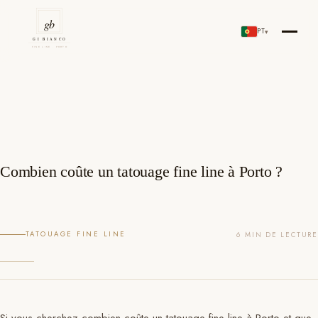
Aller
au
PT
▾
Gi Bianco Tattoo Porto
contenu
Combien coûte un tatouage fine line à Porto ?
TATOUAGE FINE LINE
6 MIN DE LECTURE
Si vous cherchez combien coûte un tatouage fine line à Porto et que