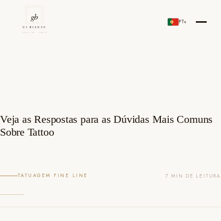
Skip
to
PT
▾
Gi Bianco Tattoo Porto
content
Veja as Respostas para as Dúvidas Mais Comuns
Sobre Tattoo
TATUAGEM FINE LINE
7 MIN DE LEITURA