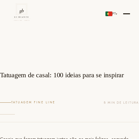
Skip
to
PT
▾
Gi Bianco Tattoo Porto
content
Tatuagem de casal: 100 ideias para se inspirar
TATUAGEM FINE LINE
8 MIN DE LEITURA
Casais que fazem tatuagem juntos são os mais felizes, segundo