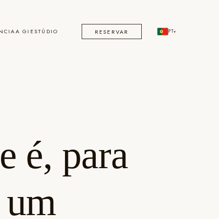
NCIA
A GI
ESTÚDIO
RESERVAR
PT
▾
e é, para
r um