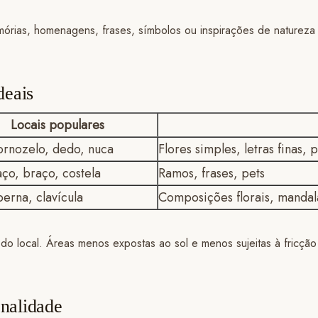
emórias, homenagens, frases, símbolos ou inspirações de naturez
deais
Locais populares
tornozelo, dedo, nuca
Flores simples, letras finas, 
ço, braço, costela
Ramos, frases, pets
perna, clavícula
Composições florais, mandal
 local. Áreas menos expostas ao sol e menos sujeitas à fricção 
onalidade