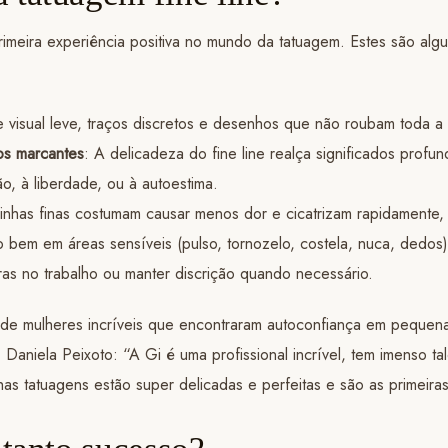
eira experiência positiva no mundo da tatuagem. Estes são algu
e visual leve, traços discretos e desenhos que não roubam toda a 
os marcantes
: A delicadeza do fine line realça significados pr
ão, à liberdade, ou à autoestima.
, linhas finas costumam causar menos dor e cicatrizam rapidamente,
ito bem em áreas sensíveis (pulso, tornozelo, costela, nuca, dedos
gras no trabalho ou manter discrição quando necessário.
 de mulheres incríveis que encontraram autoconfiança em pequen
Daniela Peixoto: “A Gi é uma profissional incrível, tem imenso ta
 tatuagens estão super delicadas e perfeitas e são as primeiras