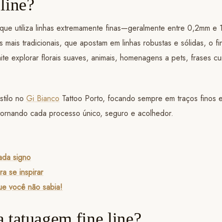
line?
 que utiliza linhas extremamente finas—geralmente entre 0,2mm e
os mais tradicionais, que apostam em linhas robustas e sólidas, o f
te explorar florais suaves, animais, homenagens a pets, frases c
stilo no
Gi Bianco
Tattoo Porto, focando sempre em traços finos e
 tornando cada processo único, seguro e acolhedor.
ada signo
a se inspirar
que você não sabia!
 tatuagem fine line?