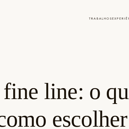
TRABALHOS
EXPERIÊ
ine line: o qu
 como escolhe