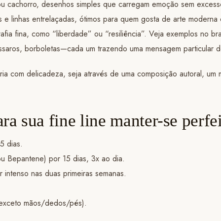
o ou cachorro, desenhos simples que carregam emoção sem excess
os e linhas entrelaçadas, ótimos para quem gosta de arte moderna 
rafia fina, como “liberdade” ou “resiliência”. Veja exemplos no br
ássaros, borboletas—cada um trazendo uma mensagem particular d
tória com delicadeza, seja através de uma composição autoral, um
ra sua fine line manter-se perfe
5 dias.
ou Bepantene) por 15 dias, 3x ao dia.
or intenso nas duas primeiras semanas.
 (exceto mãos/dedos/pés).