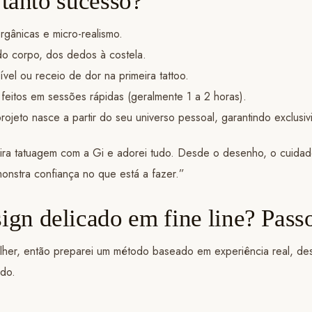
 tanto sucesso?
 orgânicas e micro-realismo.
do corpo, dos dedos à costela.
vel ou receio de dor na primeira tattoo.
eitos em sessões rápidas (geralmente 1 a 2 horas).
rojeto nasce a partir do seu universo pessoal, garantindo exclusi
eira tatuagem com a Gi e adorei tudo. Desde o desenho, o cuid
onstra confiança no que está a fazer.”
gn delicado em fine line? Pass
olher, então preparei um método baseado em experiência real, d
ado.