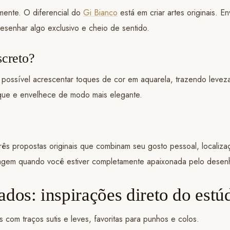
amente. O diferencial do
Gi Bianco
está em criar artes originais. 
esenhar algo exclusivo e cheio de sentido.
screto?
possível acrescentar toques de cor em aquarela, trazendo leveza e
toque e envelhece de modo mais elegante.
 três propostas originais que combinam seu gosto pessoal, localiz
uagem quando você estiver completamente apaixonada pelo desenh
ados: inspirações direto do estú
 com traços sutis e leves, favoritas para punhos e colos.