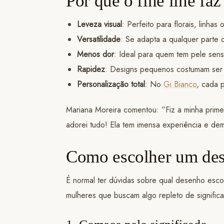
Por que o fine line faz
Leveza visual
: Perfeito para florais, linhas
Versatilidade
: Se adapta a qualquer parte 
Menos dor
: Ideal para quem tem pele sensí
Rapidez
: Designs pequenos costumam ser f
Personalização total
: No
Gi Bianco
, cada p
Mariana Moreira comentou: “Fiz a minha prim
adorei tudo! Ela tem imensa experiência e dem
Como escolher um desi
É normal ter dúvidas sobre qual desenho esc
mulheres que buscam algo repleto de signific