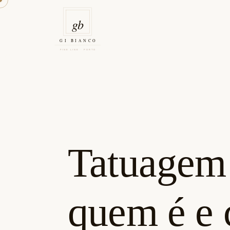
Skip
to
content
Gi Bianco Tattoo Porto
Tatuagem f
quem é e