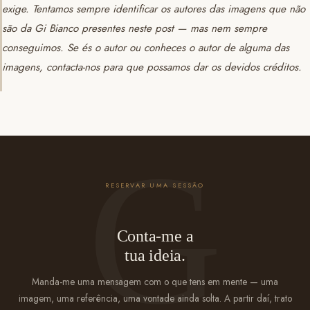
exige. Tentamos sempre identificar os autores das imagens que não
são da Gi Bianco presentes neste post — mas nem sempre
conseguimos. Se és o autor ou conheces o autor de alguma das
imagens, contacta-nos para que possamos dar os devidos créditos.
RESERVAR UMA SESSÃO
Conta-me a
tua ideia.
Manda-me uma mensagem com o que tens em mente — uma
imagem, uma referência, uma vontade ainda solta. A partir daí, trato