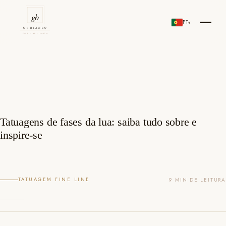
Skip
to
PT
▾
Gi Bianco Tattoo Porto
content
Tatuagens de fases da lua: saiba tudo sobre e
inspire-se
TATUAGEM FINE LINE
9 MIN DE LEITURA