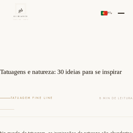
Skip
to
PT
▾
Gi Bianco Tattoo Porto
content
Tatuagens e natureza: 30 ideias para se inspirar
TATUAGEM FINE LINE
8 MIN DE LEITURA
No mundo da tatuagem, as inspirações da natureza são abundantes