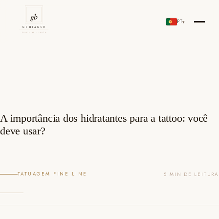
Skip
to
PT
▾
Gi Bianco Tattoo Porto
content
A importância dos hidratantes para a tattoo: você
deve usar?
TATUAGEM FINE LINE
5 MIN DE LEITURA