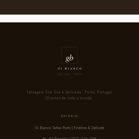
Tatuagem fine line e delicada · Porto, Portugal
Clientes de todo o mundo.
ESTÚDIO
Gi Bianco Tattoo Porto | Fineline & Delicate
Av. da Boavista 1203, Sala 106