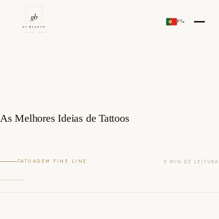
Skip
to
PT
▾
Gi Bianco Tattoo Porto
content
As Melhores Ideias de Tattoos
TATUAGEM FINE LINE
5 MIN DE LEITURA