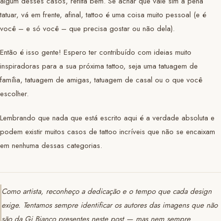
algum desses casos, reflita bem. Se achar que vale sim a pena
tatuar, vá em frente, afinal, tattoo é uma coisa muito pessoal (e é
você – e só você – que precisa gostar ou não dela).
Então é isso gente! Espero ter contribuído com ideias muito
inspiradoras para a sua próxima tattoo, seja uma tatuagem de
família, tatuagem de amigas, tatuagem de casal ou o que você
escolher.
Lembrando que nada que está escrito aqui é a verdade absoluta e
podem existir muitos casos de tattoo incríveis que não se encaixam
em nenhuma dessas categorias.
Como artista, reconheço a dedicação e o tempo que cada design
exige. Tentamos sempre identificar os autores das imagens que não
são da Gi Bianco presentes neste post — mas nem sempre