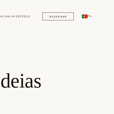
NCIA
A GI
ESTÚDIO
RESERVAR
PT
▾
deias