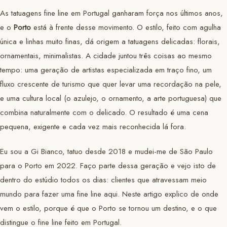
As tatuagens fine line em Portugal ganharam força nos últimos anos,
e o
Porto
está à frente desse movimento. O estilo, feito com agulha
única e linhas muito finas, dá origem a tatuagens delicadas: florais,
ornamentais, minimalistas. A cidade juntou três coisas ao mesmo
tempo: uma geração de artistas especializada em traço fino, um
fluxo crescente de turismo que quer levar uma recordação na pele,
e uma cultura local (o azulejo, o ornamento, a arte portuguesa) que
combina naturalmente com o delicado. O resultado é uma cena
pequena, exigente e cada vez mais reconhecida lá fora.
Eu sou a Gi Bianco, tatuo desde 2018 e mudei-me de São Paulo
para o Porto em 2022. Faço parte dessa geração e vejo isto de
dentro do estúdio todos os dias: clientes que atravessam meio
mundo para fazer uma fine line aqui. Neste artigo explico de onde
vem o estilo, porque é que o Porto se tornou um destino, e o que
distingue o fine line feito em Portugal.