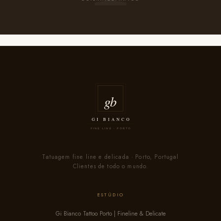
Tatuagem fine line e delicada · Porto, Portugal
Clientes de todo o mundo.
ESTÚDIO
Gi Bianco Tattoo Porto | Fineline & Delicate