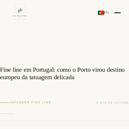
Skip
to
PT
▾
Gi Bianco Tattoo Porto
content
Fine line em Portugal: como o Porto virou destino
europeu da tatuagem delicada
TATUAGEM FINE LINE
8 MIN DE LEITURA