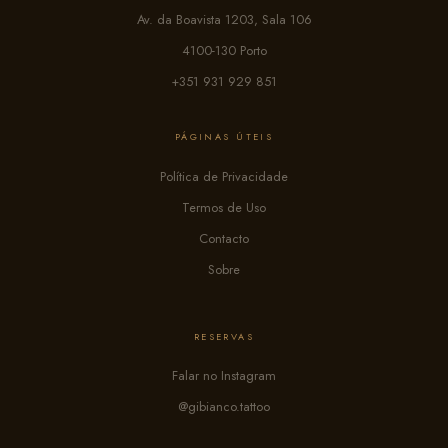
Av. da Boavista 1203, Sala 106
4100-130 Porto
+351 931 929 851
PÁGINAS ÚTEIS
Política de Privacidade
Termos de Uso
Contacto
Sobre
RESERVAS
Falar no Instagram
@gibianco.tattoo