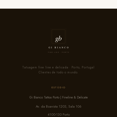
Tatuagem fine line e delicada · Porto, Portugal
Clientes de todo o mundo.
ESTÚDIO
Gi Bianco Tattoo Porto | Fineline & Delicate
Av. da Boavista 1203, Sala 106
4100-130 Porto